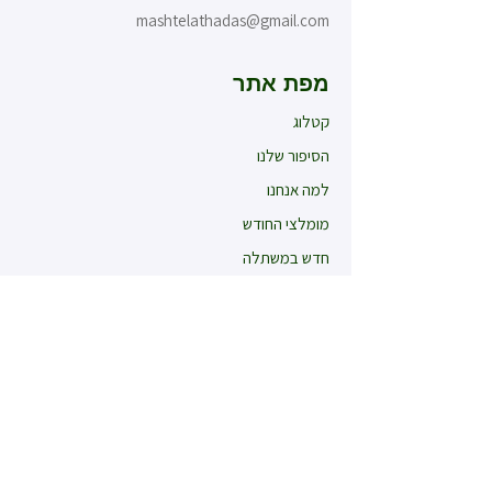
mashtelathadas@gmail.com
מפת אתר
קטלוג
הסיפור שלנו
למה אנחנו
מומלצי החודש
חדש במשתלה
עציצים לאירועים
קטלוג
עונתיים חורף
עונתיים קיץ
רב שנתיים
רקפות