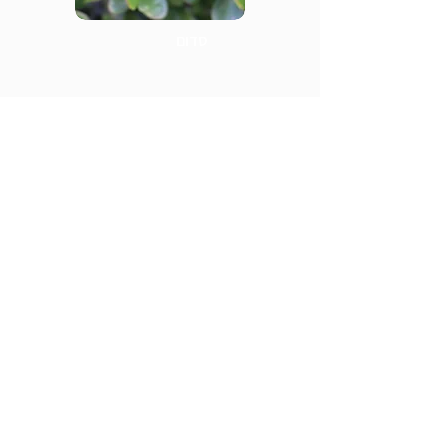
סדום
משתלת הדס כפר מונאש בע״מ
098986918
mashtelathadas@gmail.com
מפת אתר
קטלוג