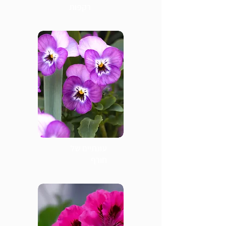
רקפות
עונתיים של
חורף