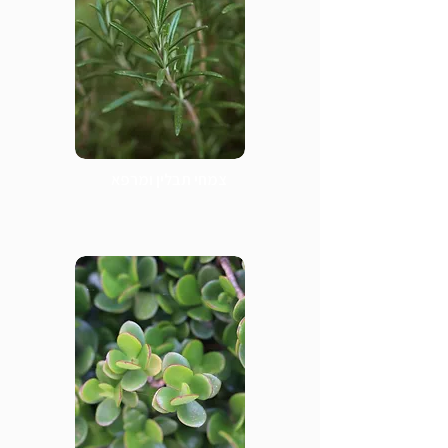
צמחי תבלין ומרפא