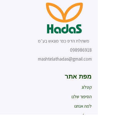
משתלת הדס כפר מונאש בע״מ
098986918
mashtelathadas@gmail.com
מפת אתר
קטלוג
הסיפור שלנו
למה אנחנו
מומלצי החודש
חדש במשתלה
עציצים לאירועים