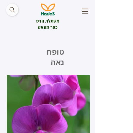
משתלת הדס
כפר מונאש
טופח
נאה