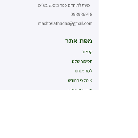
משתלת הדס כפר מונאש בע״מ
098986918
mashtelathadas@gmail.com
מפת אתר
קטלוג
הסיפור שלנו
למה אנחנו
מומלצי החודש
חדש במשתלה
עציצים לאירועים
קטלוג
עונתיים חורף
עונתיים קיץ