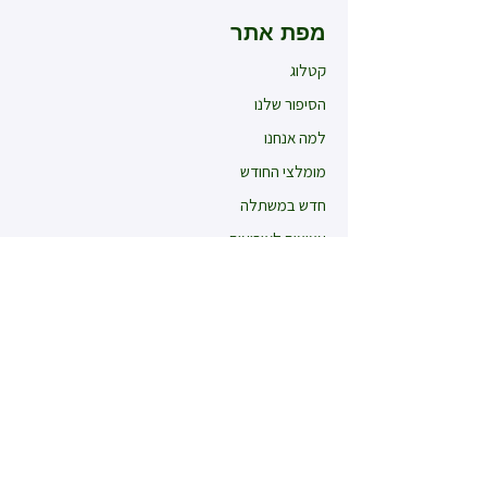
מפת אתר
קטלוג
הסיפור שלנו
למה אנחנו
מומלצי החודש
חדש במשתלה
עציצים לאירועים
קטלוג
עונתיים חורף
עונתיים קיץ
רב שנתיים
רקפות
אלסטרומריה
תבלינים וצמחי מרפא