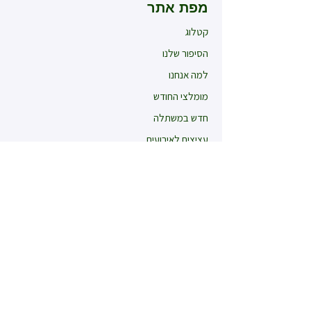
מפת אתר
קטלוג
הסיפור שלנו
למה אנחנו
מומלצי החודש
חדש במשתלה
עציצים לאירועים
קטלוג
עונתיים חורף
עונתיים קיץ
רב שנתיים
רקפות
אלסטרומריה
תבלינים וצמחי מרפא